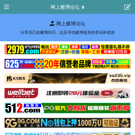
网上赌博论坛
网上赌博论坛
分享自己的赌博经历，以及寻找赌博相关的资讯和资源