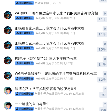
灰猫
回复于
25 6月
网上赌博论坛
WG和PG：哪个更适合中小玩家？我的实测告诉你真相
0
0
条
KellyUZ
发布于
2025年10月21日
网上赌博论坛
1.1千
那晚在百家乐桌上，我学会了什么叫稳中求胜
0
0
条
KellyUZ
发布于
2025年10月13日
网上赌博论坛
1.1千
那晚在百家乐桌上，我学会了什么叫稳中求胜
0
0
条
KellyUZ
发布于
2025年10月13日
网上赌博论坛
1.5千
PG电子《麻将胡了2》三大下注技巧分享
0
0
条
KellyUZ
发布于
2025年9月17日
网上赌博论坛
1.1千
WG电子赢钱技巧｜老玩家的下注节奏与爆机时机分享
0
0
条
KellyUZ
发布于
2025年7月15日
网上赌博论坛
1.2千
赌博之路：从宝妈到受害者的蜕变与重生
2
2
条
晨川开户在线
回复于
2024年12月21日
网上赌博论坛
267
一个赌徒的自白与重生
2
2
条
晨川开户在线
回复于
2024年12月21日
网上赌博论坛
498