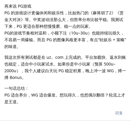
再来说 PG游戏
PG 的游戏设计更偏休闲和娱乐性，比如热门的《麻将胡了2》《赏
金大对决》等。中奖波动没那么大，但胜率分布比较平稳。我测试
下来，PG 更适合那种想慢慢磨、稳一点的玩家。
PG的游戏节奏相对温和，小额下注（10u–30u）也能持续玩很久，
不容易一局爆输。而且 PG 的图像风格更丰富，有点“轻娱乐 + 策略”
的味道。
我这次所有测试都是在 uz。com 上完成的。平台加载快、返水到账
也稳定，适合中小玩家试水。如果你是中小玩家（预算 500u–
2000u），我个人建议白天玩 PG 稳定积累，晚上冲一波 WG，搏一
搏 Bonus。
一句话总结：
PG 适合养分，WG 适合爆发。想玩得久，也想偶尔翻倍？轮流上才
是王道。
回复