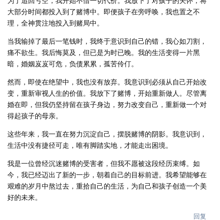
为了追回亏空，我开始不惜一切代价。我放下了对孩子的关怀，将
大部分时间都投入到了赌博中。即便孩子在旁呼唤，我也置之不
理，全神贯注地投入到赌局中。
当我输掉了最后一笔钱时，我终于意识到自己的错，我心如刀割，
痛不欲生。我后悔莫及，但已是为时已晚。我的生活变得一片黑
暗，婚姻岌岌可危，负债累累，孤苦伶仃。
然而，即使在绝望中，我也没有放弃。我意识到必须从自己开始改
变，重新审视人生的价值。我放下了赌博，开始重新做人。尽管离
婚在即，但我仍坚持留在孩子身边，努力改变自己，重新做一个对
得起孩子的母亲。
这些年来，我一直在努力沉淀自己，摆脱赌博的阴影。我意识到，
生活中没有捷径可走，唯有脚踏实地，才能走出困境。
我是一位曾经沉迷赌博的受害者，但我不愿被这段经历束缚。如
今，我已经迈出了新的一步，朝着自己的目标前进。我希望能够在
艰难的岁月中熬过去，重拾自己的生活，为自己和孩子创造一个美
好的未来。
回复