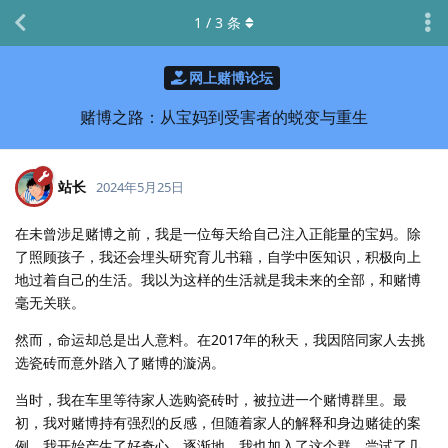
1
/
3
条
网上赌博论坛
赌博之路：从宝妈到受害者的蜕变与重生
站长
2024年5月25日
在未曾涉足赌博之前，我是一位每天给自己注入正能量的宝妈。除
了照顾孩子，我还会埋头研究育儿书籍，自学中医知识，积极向上
地过着自己的生活。我以为这样的生活就是我未来的全部，和赌博
毫无关联。
然而，命运却总是出人意料。在2017年的秋天，我因陪同家人去挑
选瓷砖而意外踏入了赌博的漩涡。
当时，我在车里等待家人选购瓷砖时，被拉进一个赌博群里。最
初，我对赌博持有强烈的反感，但随着家人的解释和身边赌徒的案
例，我开始产生了好奇心。逐渐地，我也加入了这个群，尝试了几