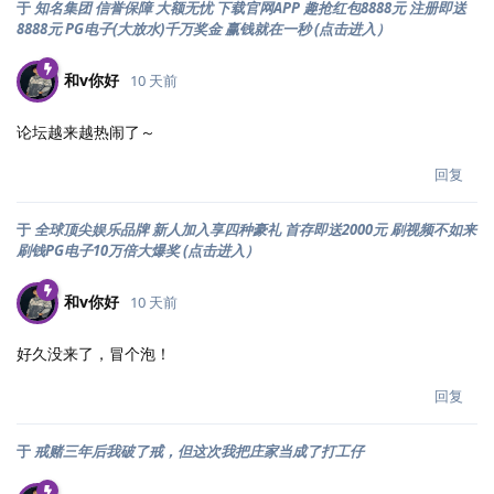
于
知名集团 信誉保障 大额无忧 下载官网APP 趣抢红包8888元 注册即送
8888元 PG电子(大放水)千万奖金 赢钱就在一秒 (点击进入）
和v你好
10 天前
论坛越来越热闹了～
回复
于
全球顶尖娱乐品牌 新人加入享四种豪礼 首存即送2000元 刷视频不如来
刷钱PG电子10万倍大爆奖 (点击进入）
和v你好
10 天前
好久没来了，冒个泡！
回复
于
戒赌三年后我破了戒，但这次我把庄家当成了打工仔