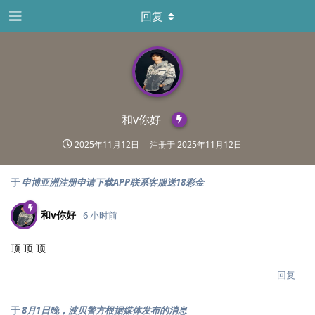
回复
和v你好
2025年11月12日
注册于
2025年11月12日
于
申博亚洲注册申请下载APP联系客服送18彩金
和v你好
6 小时前
顶 顶 顶
回复
于
8月1日晚，波贝警方根据媒体发布的消息