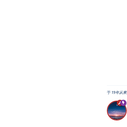
于
19年从