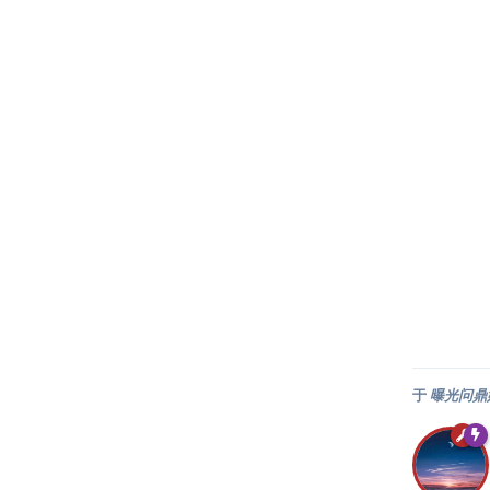
于
曝光问鼎