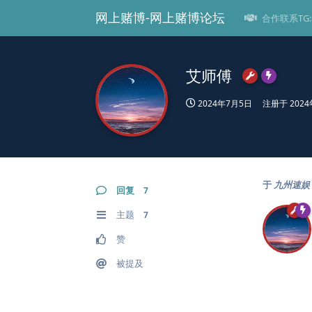
网上赌博-网上赌博论坛
合作联系TG:@
艾师傅
2024年7月5日
注册于
202
于
九州速娱
回复
7
主题
7
赞
被提及