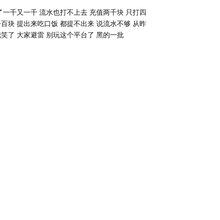
了一千又一千 流水也打不上去 充值两千块 只打四
百块 提出来吃口饭 都提不出来 说流水不够 从昨
我笑了 大家避雷 别玩这个平台了 黑的一批