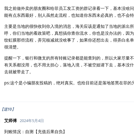
我之前做外卖的朋友圈和给菲员工发工资的群记录看一下，基本没啥问
能有点东西最好，别人虽然走流程，也知道你东西未必真的，也不会特
主要是当地的很快收到你入境的消息，海关应该是通知了当地的派出所
呼，你们当地的看政策吧，真想搞你查你流水，你也是没办法的，因为
纹虹膜那些流程，弄完核减就没啥事了，如果你还想出去，得弄白名单
很清楚。
提醒一下，银行和微支的所有转账记录都是能查到的，所以大家尽量不
有关系都没用，也不用太担心，落地入境，不被空姐请下去，基本没什
去就被带走了。
ps:这个是小编朋友投稿的，绝对真实。也给目前还是落地签黑在菲的
9【送10】
艾师傅
2024年5月4日
到账情况：自测【充值后果自负】