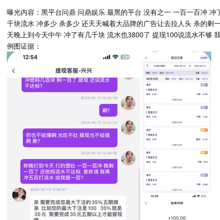
曝光内容：黑平台问鼎 问鼎娱乐 最黑的平台 没有之一 一百一百冲 冲
千块流水 冲多少 杀多少 还天天喊着大品牌的广告让去拉人头 杀的剩一
天晚上到今天中午 冲了有几千块 流水也3800了 提现100说流水不够 
例图证据：