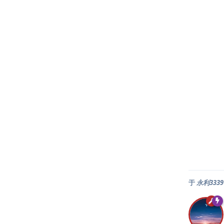
于
永利333