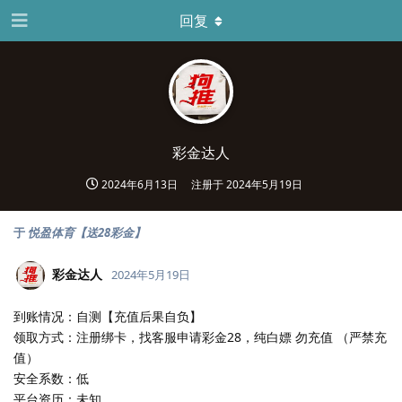
回复
彩金达人
2024年6月13日
注册于
2024年5月19日
于
悦盈体育【送28彩金】
彩金达人
2024年5月19日
到账情况：自测【充值后果自负】
领取方式：注册绑卡，找客服申请彩金28，纯白嫖 勿充值 （严禁充
值）
安全系数：低
平台资历：未知