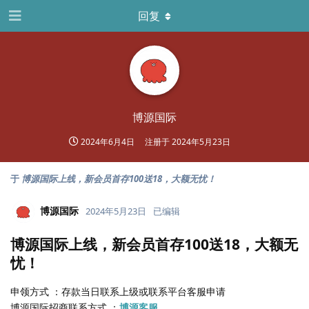
回复
博源国际
2024年6月4日
注册于
2024年5月23日
于
博源国际上线，新会员首存100送18，大额无忧！
博源国际
2024年5月23日
已编辑
博源国际上线，新会员首存100送18，大额无
忧！
申领方式 ：存款当日联系上级或联系平台客服申请
博源国际招商联系方式 ：
博源客服