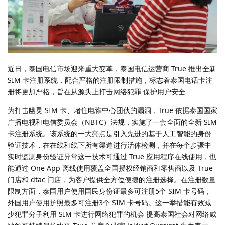
近日，泰国电信市场迎来重大变革，泰国电信运营商 True 推出全新
SIM 卡注册系统，配合严格的注册限制措施，标志着泰国电话卡注
册将更加严格，旨在从源头上打击网络犯罪 保护用户安全
为打击幽灵 SIM 卡、堵住电诈中心团伙的漏洞，True 依据泰国国家
广播电视和电信委员会（NBTC）法规，实施了一套全面的全新 SIM
卡注册系统。该系统的一大亮点是引入先进的基于人工智能的身份
验证技术，在在线和线下所有渠道进行活体检测，并在每个步骤中
实时监测身份验证异常这一技术可通过 True 应用程序在线使用，也
能通过 One App 离线使用覆盖全国授权经销商和零售商以及 True
门店和 dtac 门店，为客户提供全方位便捷的注册选择。在注册数量
限制方面，泰国用户使用国民身份证最多可注册5个 SIM 卡号码，
外国用户使用护照最多可注册3个 SIM 卡号码。这一举措能有效减
少犯罪分子利用 SIM 卡进行网络犯罪的机会 提高泰国社会对网络威