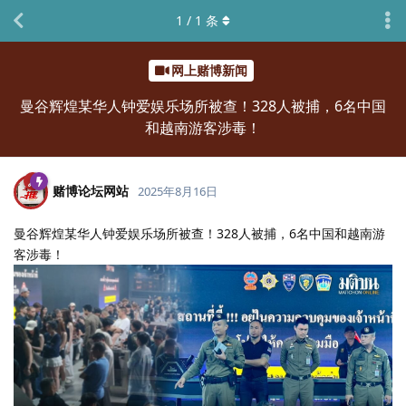
1
/
1
条
网上赌博新闻
曼谷辉煌某华人钟爱娱乐场所被查！328人被捕，6名中国
和越南游客涉毒！
赌博论坛网站
2025年8月16日
曼谷辉煌某华人钟爱娱乐场所被查！328人被捕，6名中国和越南游
客涉毒！