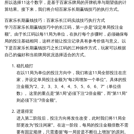
所以选择11这个数字，是基于百家乐牌局的开牌机率与期望值的计
算结果。接下来，我们将介绍百家乐长期赢钱技巧的执行方式。
百家乐长期赢钱技巧：百家乐长江码实战技巧执行方式
学习百家乐长期赢钱技巧中的长江码，第一步是“设定单局投注金
额”。由于长江码以每11局为单位，在执行每个步骤时，必须确保每
局的投注基础相同，这样才能让投注记录具有参考价值与意义。以
下是百家乐长期赢钱技巧之长江码的三种操作方式，玩家可以根据
自己的偏好和当前牌局状况选择适合的方式。
稳扎稳打
在以11局为单位的投注方向中，我们将这11局全部投注在庄
家，并设定单局投注金额为“每2局增加一个单位”。具体的投
注金额为“2、2、3、3、4、4、5、5、6、6、7”（单位倍
数）。这里的重点是“第1局”必须下注“2倍金额”，而“第11局”
则必须下注“7倍金额”。
进退得宜
进入第二阶段后，投注方向将发生改变，此时我们将11局全
部更改为“投注闲家”。在这一阶段，每局的投注金额倍数不需
要有固定规律，只需遵循“每一局皆是不断往上增加”的原则。