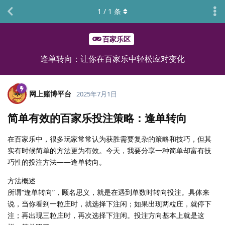
1
/
1
条
百家乐区
逢单转向：让你在百家乐中轻松应对变化
网上赌博平台
2025年7月1日
简单有效的百家乐投注策略：逢单转向
在百家乐中，很多玩家常常认为获胜需要复杂的策略和技巧，但其
实有时候简单的方法更为有效。今天，我要分享一种简单却富有技
巧性的投注方法——逢单转向。
方法概述
所谓“逢单转向”，顾名思义，就是在遇到单数时转向投注。具体来
说，当你看到一粒庄时，就选择下注闲；如果出现两粒庄，就停下
注；再出现三粒庄时，再次选择下注闲。投注方向基本上就是这