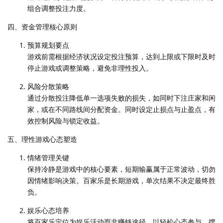
组合调整投注力度。
四、资金管理核心原则
预算规划要点
游戏前需根据经济状况设定投注预算，达到上限或下限时及时
停止游戏或调整策略，避免非理性投入。
风险分散策略
通过分散投注降低单一选项失败的损失，如同时下注庄家和闲
家，或在不同路线间分配资金。同时设定止损点与止盈点，有
效控制风险与锁定收益。
五、理性游戏心态塑造
情绪管理关键
保持冷静是游戏中的核心要素，短期输赢属于正常波动，切勿
因情绪影响决策。百家乐是长期游戏，单次结果不决定最终胜
负。
娱乐心态培养
将百家乐定位为娱乐活动而非赚钱途径，以轻松心态参与。摆