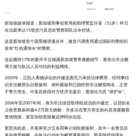
新加坡媒体报道，新加坡刑事侦查局前助理警监许某（52岁）昨日
在法庭承认15项贪污及违反警察部队法令控状。
这是新加坡首个因受贿潜逃在外，被贪污调查局通过国际刑警组织
发布“红色通缉令”的警察。
这起横跨17年的案件不仅揭露新加坡警界腐败细节，更牵出非法赌
博大佬与执法人员勾结的利益网络。
2005年，正陷入离婚诉讼的许建忠因无力承担法律费用，经同事结
识非法赌窟头目蔡振和。彼时蔡振和已因经营非法赌窟闻名，正苦
于警方突击。许某在获得对方经济支援后，逐渐沦为其 “保护伞”。
2006年至2007年间，身为非法借贷取缔组成员的许建忠，以贷款名
义收受蔡振和逾4.5万新元贿赂，并多次在警方突击前向其泄露赌窟
查缉情报，甚至协助查探被还押同伙信息。
更恶劣的是，许某将至少五名同事介绍给蔡振和，其中一名警员后
来亦接受贿赂，在执法行动中为赌窟通风报信。蔡某除提供现金