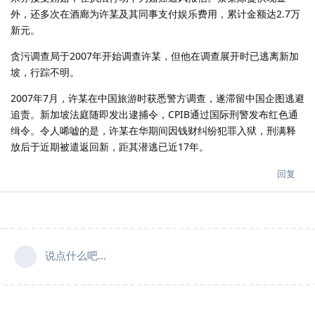
外，还多次在酒廊为许某及其同事支付娱乐费用，累计金额达2.7万
新元。
贪污调查局于2007年开始调查许某，但他在调查展开时已逃离新加
坡，行踪不明。
2007年7月，许某在中国旅游时获悉警方调查，遂滞留中国企图逃避
追责。新加坡法庭随即发出逮捕令，CPIB通过国际刑警发布红色通
缉令。令人唏嘘的是，许某在华期间因钱财纠纷犯罪入狱，刑满释
放后于近期被遣返回新，距其潜逃已近17年。
回复
说点什么吧...