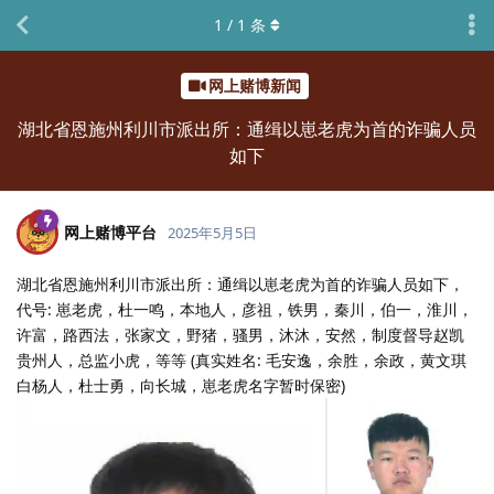
1
/
1
条
网上赌博新闻
湖北省恩施州利川市派出所：通缉以崽老虎为首的诈骗人员
如下
网上赌博平台
2025年5月5日
湖北省恩施州利川市派出所：通缉以崽老虎为首的诈骗人员如下，
代号: 崽老虎，杜一鸣，本地人，彦祖，铁男，秦川，伯一，淮川，
许富，路西法，张家文，野猪，骚男，沐沐，安然，制度督导赵凯
贵州人，总监小虎，等等 (真实姓名: 毛安逸，余胜，余政，黄文琪
白杨人，杜士勇，向长城，崽老虎名字暂时保密)