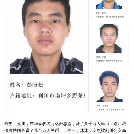
铁男，秦川，在华泰改名万达做总监，赚了几千万人民币，路西法
做睿博团长赚了几百万人民币，，伯一，沐沐，安然被利川公安局