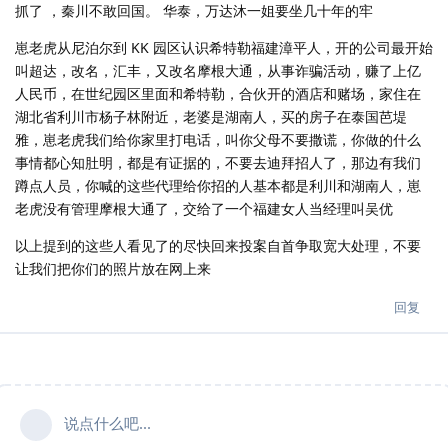
抓了 ，秦川不敢回国。 华泰，万达沐一姐要坐几十年的牢
崽老虎从尼泊尔到 KK 园区认识希特勒福建漳平人，开的公司最开始
叫超达，改名，汇丰，又改名摩根大通，从事诈骗活动，赚了上亿
人民币，在世纪园区里面和希特勒，合伙开的酒店和赌场，家住在
湖北省利川市杨子林附近，老婆是湖南人，买的房子在泰国芭堤
雅，崽老虎我们给你家里打电话，叫你父母不要撒谎，你做的什么
事情都心知肚明，都是有证据的，不要去迪拜招人了，那边有我们
蹲点人员，你喊的这些代理给你招的人基本都是利川和湖南人，崽
老虎没有管理摩根大通了，交给了一个福建女人当经理叫吴优
以上提到的这些人看见了的尽快回来投案自首争取宽大处理，不要
让我们把你们的照片放在网上来
回复
说点什么吧...