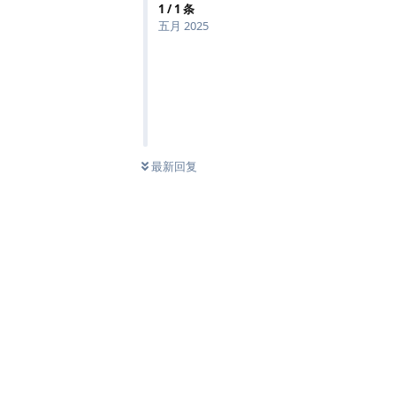
1
/
1
条
五月 2025
最新回复