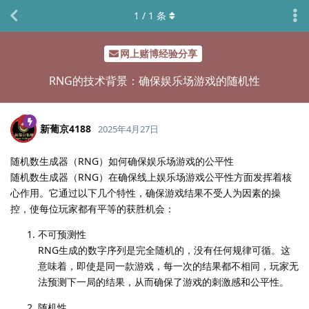
1
/
1
条
网上赌博经验分享
RNG的技术背景：确保娱乐场游戏的随机性
新葡京4188
2025年4月27日
随机数生成器（RNG）如何确保娱乐场游戏的公平性
随机数生成器（RNG）在确保线上娱乐场游戏公平性方面发挥着核
心作用。它通过以下几个特性，确保游戏结果不受人为因素的操
控，使每位玩家都有平等的获胜机会：
不可预测性
RNG生成的数字序列是完全随机的，没有任何规律可循。这
意味着，即使是同一款游戏，每一次的结果都不相同，玩家无
法预测下一局的结果，从而确保了游戏的刺激感和公平性。
随机性