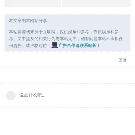
本文章由本网站分享。
本站资源均来源于互联网，仅供娱乐和参考，仅供娱乐和参
考。文中提及的相关行为与本站无关，如有问题本站不承担任
何责任，请严格对待！
广告合作请联系站长！
回复
说点什么吧...