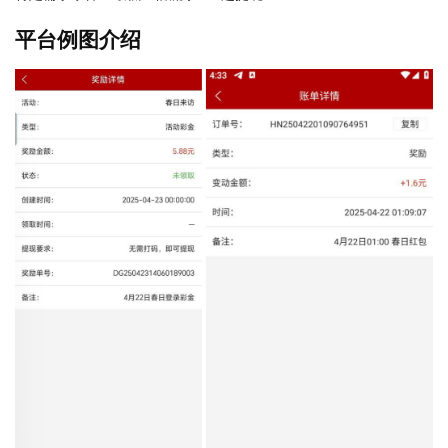
平台例图介绍