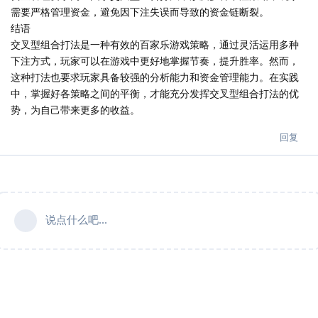
需要严格管理资金，避免因下注失误而导致的资金链断裂。
结语
交叉型组合打法是一种有效的百家乐游戏策略，通过灵活运用多种
下注方式，玩家可以在游戏中更好地掌握节奏，提升胜率。然而，
这种打法也要求玩家具备较强的分析能力和资金管理能力。在实践
中，掌握好各策略之间的平衡，才能充分发挥交叉型组合打法的优
势，为自己带来更多的收益。
回复
说点什么吧...