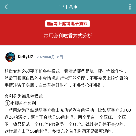
1
/
1
条
网上赌博电子游戏
常用套利吃香方式分析
KellyUZ
2025年4月18日
想做套利必须要了解各种模式，看清楚哪些是坑，哪些有操作性，
然后再根据自己的本金情况进行合理的分配，不要被天上掉馅饼的
事情冲昏了头脑，自己掌握好时机，不要贪心不要乱。
套利分为都几种模式：
①小额首存套利
一些网站为了鼓励新客户推出充值送彩金的活动，比如新客户充100
送28的活动，两个平台就是56的利润。两个平台一个压庄,一个压
闲，钱只是从一个账户转移到另一个账户。钱其实是并不会少的。
这样就产出了56的利润。多找几个台子利润还是很可观的。