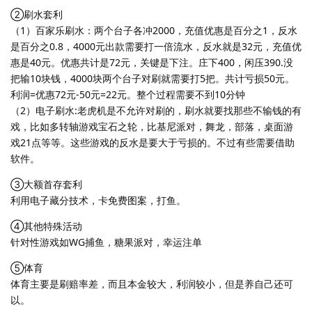
②刷水套利
（1）百家乐刷水：两个台子各冲2000，充值优惠是百分之1，反水
是百分之0.8，4000元出款需要打一倍流水，反水就是32元，充值优
惠是40元。优惠共计是72元，关键是下注。庄下400，闲压390.没
把输10块钱，4000块两个台子对刷就需要打5把。共计亏损50元。
利润=优惠72元-50元=22元。整个过程需要不到10分钟
（2）电子刷水:老虎机是不允许对刷的，刷水就要找那些不输钱的有
戏，比如多转轴游戏宝石之轮，比基尼派对，舞龙，部落，桌面游
戏21点等等。这些游戏的反水是要大于亏损的。不过有些需要借助
软件。
③大额首存套利
利用电子藏分技术，卡免费图案，打鱼。
④其他特殊活动
针对性游戏如WG捕鱼，糖果派对，幸运注单
⑤体育
体育主要是刷赔率差，而且本金较大，利润较小，但是养自己还可
以。