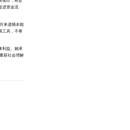
该项目，将是
促进资金流
月来遗憾未能
展工具，不希
体利益。她承
重获社会理解
回复