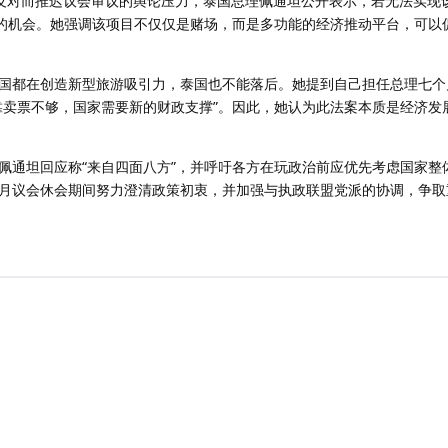
反对而推迟议会审议的舆论压力，泰国总理佩通坦公开表示，若无法实现
”的机会。她强调该项目不仅仅是赌场，而是多功能的经济推动平台，可以
国都在创造新型旅游吸引力，泰国也不能落后。她提到自己担任总理七个
靠卖票不够，国家需要新的财政支撑”。因此，她认为此法案本质是经济发
佩通坦回应称“来自四面八方”，并呼吁各方在玩政治前应优先考虑国家整
月议会休会期间努力澄清政策初衷，并加强与执政联盟党派的协调，争取