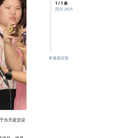
1
/
1
条
四月 2025
最新回复
于当天提交议