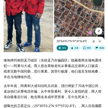
缅甸掸邦南部孟乃镇区（东枝孟乃诈骗园区）隐藏着两名缅甸通缉
犯——阿勇与大成。两人曾在果敢老街从事毒品交易和人口贩卖，
残害无数中国同胞，恶行累累。因罪行败露，他们逃至东枝南桑，
并在当地继续作恶。
去年年底，阿勇和大成勾结民兵武装，强行绑架了70名中国公民，
逼迫他们从事电信诈骗，从中牟取暴利。更令人发指的是，两人曾
亲自吸毒后行凶，枪击两名未成年受害者，至今生死未卜。
据曝光的卫星定位（20°30’53.2”N 97°55’32.8”E），两人目前藏匿