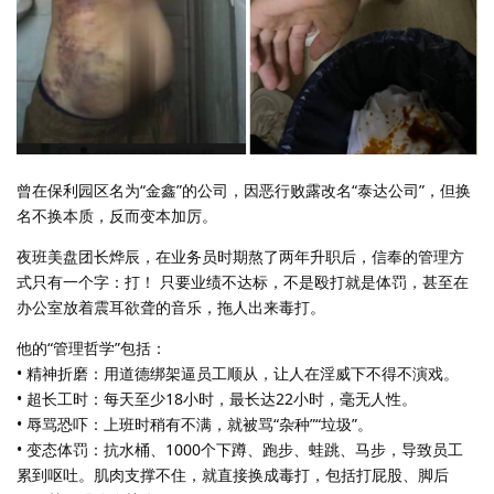
曾在保利园区名为“金鑫”的公司，因恶行败露改名“泰达公司”，但换
名不换本质，反而变本加厉。
夜班美盘团长烨辰，在业务员时期熬了两年升职后，信奉的管理方
式只有一个字：打！ 只要业绩不达标，不是殴打就是体罚，甚至在
办公室放着震耳欲聋的音乐，拖人出来毒打。
他的“管理哲学”包括：
• 精神折磨：用道德绑架逼员工顺从，让人在淫威下不得不演戏。
• 超长工时：每天至少18小时，最长达22小时，毫无人性。
• 辱骂恐吓：上班时稍有不满，就被骂“杂种”“垃圾”。
• 变态体罚：抗水桶、1000个下蹲、跑步、蛙跳、马步，导致员工
累到呕吐。肌肉支撑不住，就直接换成毒打，包括打屁股、脚后