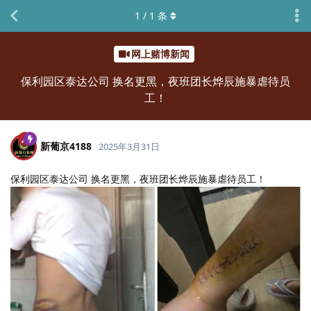
1
/
1
条
网上赌博新闻
保利园区泰达公司 换名更黑，夜班团长烨辰施暴虐待员
工！
新葡京4188
2025年3月31日
保利园区泰达公司 换名更黑，夜班团长烨辰施暴虐待员工！