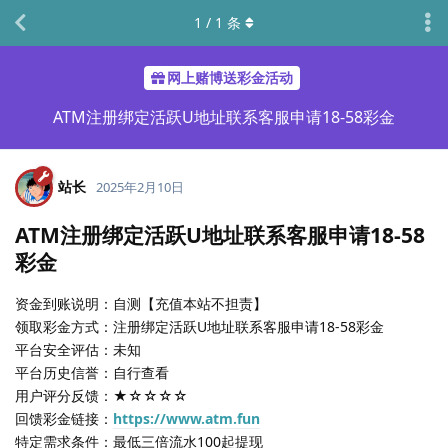
1
/
1
条
网上赌博送彩金活动
ATM注册绑定活跃U地址联系客服申请18-58彩金
站长
2025年2月10日
ATM注册绑定活跃U地址联系客服申请18-58
彩金
资金到账说明：自测【充值本站不担责】
领取彩金方式：注册绑定活跃U地址联系客服申请18-58彩金
平台安全评估：未知
平台历史信誉：自行查看
用户评分反馈：★☆☆☆☆
回馈彩金链接：
https://www.atm.fun
特定需求条件：最低三倍流水100起提现