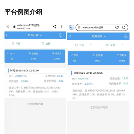
平台例图介绍