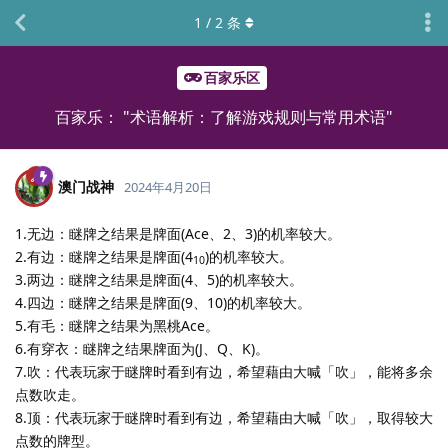
1
/
2
条
百家乐区
百家乐： "术语解析：了解游戏规则与常用术语"
澳门战神
2024年4月20日
1.无边：瞇牌之结果是牌面(Ace、2、3)的机率较大。
2.有边：瞇牌之结果是牌面(4
)的机率较大。
10
3.两边：瞇牌之结果是牌面(4、5)的机率较大。
4.四边：瞇牌之结果是牌面(9、10)的机率较大。
5.有毛：瞇牌之结果为黑桃Ace。
6.有穿衣：瞇牌之结果牌面为(J、Q、K)。
7.吹：代表玩家于瞇牌时看到有边，希望藉由大喊「吹」，能将多余
点数吹走。
8.顶：代表玩家于瞇牌时看到有边，希望藉由大喊「吹」，取得较大
点数的牌型。