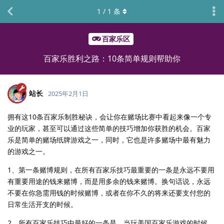
1
/
1
条
百家乐区
百家乐胜利之路：10条简单规则帮助你
站长
2025年2月1日
拥有这10条百家乐制胜秘诀，会让你在赌场比赛中看起来像一个专
业的玩家，甚至可以通过这些简单的技巧增加你获胜的机会。百家
乐是简单的赌场纸牌游戏之一，同时，它也是许多赌场中最有魅力
的游戏之一。
1、第一条赌博规则，在所有百家乐技巧最重要的一条是永远不要用
有重要用途的钱来赌博，而是用多余的钱来赌博。换句话说，永远
不要在你急需用钱的时候赌博，或者在你不久的将来还要支付您的
日常生活开支的时候。
2、所有百家乐技巧中最好的一条是，当玩美国百家乐游戏的时候，