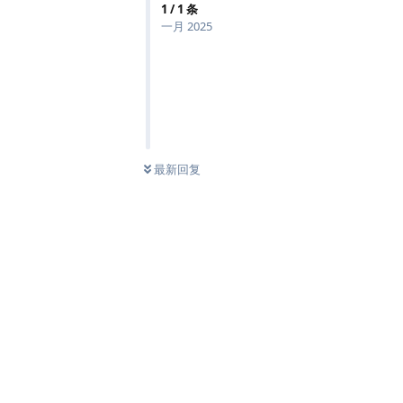
1
/
1
条
一月 2025
最新回复