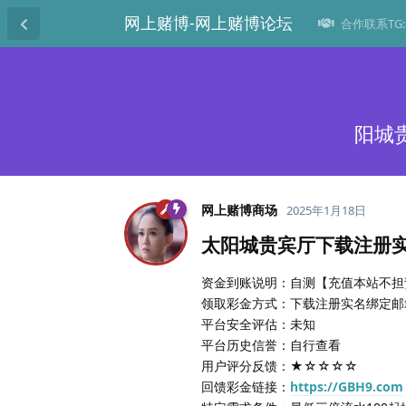
网上赌博-网上赌博论坛
合作联系TG:@
阳城
网上赌博商场
2025年1月18日
太阳城贵宾厅下载注册
资金到账说明：自测【充值本站不担
领取彩金方式：下载注册实名绑定邮
平台安全评估：未知
平台历史信誉：自行查看
用户评分反馈：★☆☆☆☆
回馈彩金链接：
https://GBH9.com