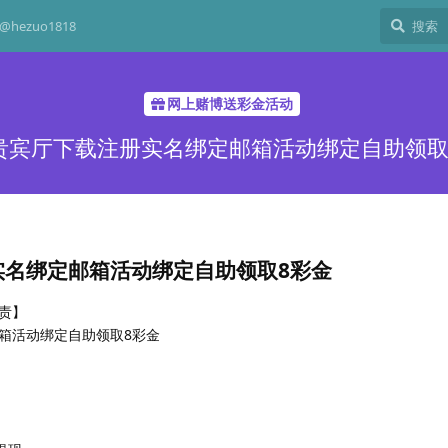
hezuo1818
网上赌博送彩金活动
贵宾厅下载注册实名绑定邮箱活动绑定自助领取
实名绑定邮箱活动绑定自助领取8彩金
责】
箱活动绑定自助领取8彩金