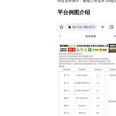
特定需求条件：最低三倍流水100起
平台例图介绍