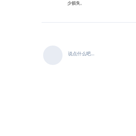
少损失。
说点什么吧...