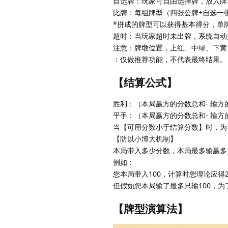
自选牌：玩家可自由选择牌，放入牌
比牌：每组牌型（四张公牌+自选一
*拼成的牌型可以获得基本得分，单牌
超时：当玩家超时未出牌，系统自动
注意：牌墩位置，上红、中绿、下黄
：仅做推荐功能，不代表最终结果。
【结算公式】
胜利：（本局赢方的分数总和- 输方
平手：（本局赢方的分数总和- 输方
当【可用分数小于结算分数】时，为
【防以小博大机制】
本局带入多少分数，本局最多输赢多
例如：
您本局带入100，计算时您理论应得2
但假如您本局输了最多只输100，为
【牌型演算法】