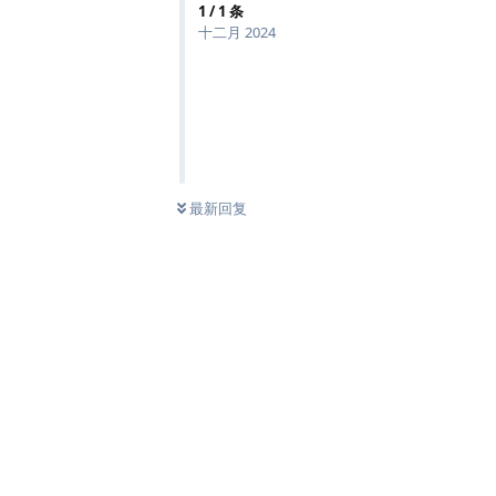
1
/
1
条
十二月 2024
最新回复