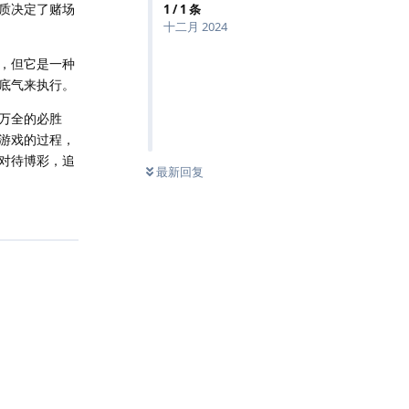
质决定了赌场
1
/
1
条
十二月 2024
，但它是一种
底气来执行。
万全的必胜
游戏的过程，
对待博彩，追
最新回复
回复