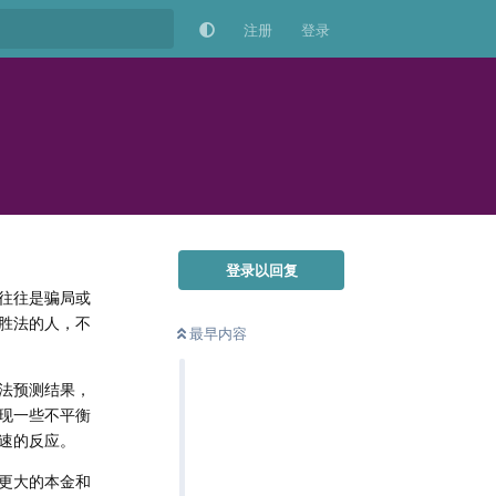
注册
登录
登录以回复
往往是骗局或
胜法的人，不
最早内容
法预测结果，
现一些不平衡
速的反应。
更大的本金和