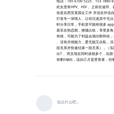
电话：185 6700 5225、153 7880 8
此女患有HPV、HIV 、之前在迪
份是在西安某国企工作 并说在外说自
打造专一深情人、让你沉迷其中无法
时分享日常，手机里可能有很多 a
甚至在热恋期，撩骚出轨，享受多角
有错，可能为了利益会偶尔附和你，
、没有共情能力，爱无能又自私，没
段关系并快速结束一段关系），（实际
出T 、而且现在同时谈很多个，在跟
有豹li倾向，说自己才是受害者，但
说点什么吧...