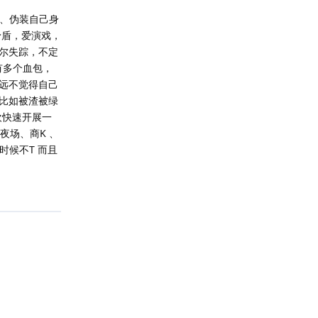
子、伪装自己身
矛盾，爱演戏，
尔失踪，不定
有多个血包，
远不觉得自己
比如被渣被绿
欢快速开展一
夜场、商K 、
时候不T 而且
回复