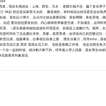
264
拜、西港，现在长期游走：上海、西安、天水 、老赖欠钱不还、骗了多名男
己 98后 然后其实家里天水的 、撒谎成性，有时候说出的话甚至会自我
自拔、喜欢以小博大，点点付出就会索要回报、喜欢网聊，喜欢异地，偶
pp、自恋 爱自拍也爱发自拍、内心精神世界极度空虚，不知满足，会同时
关系、（原生家庭有缺陷或成长环境恶劣、容易染上成瘾行为、诡辩，永
但是时间长了总会露出本性、卖惨，装受害者，会讲述自己的悲惨过往，
有责任感，扭曲事实，出事就往你身上推 、擅长冷暴力，经常emo，喜
冒充自己是 西安 某国企员工作、 实际是夜晚工作者、 游走在西安各大
一个在一起的时候，就冷豹力剩下的，经常换人带人回家，喜欢男生do的
事后跪着求对象原谅。