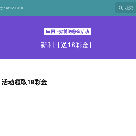
hezuo1818
网上赌博送彩金活动
新利【送18彩金】
活动领取18彩金