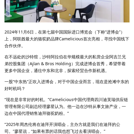
2024年11月6日，在第七届中国国际进口博览会（下称“进博会”）
上，阿联酋最大的骆驼奶品牌Camelicious首次亮相，寻找中国线下
合作伙伴。
在不远处的沙特馆，沙特阿拉伯在华规模最大的私营企业阿吉兰兄
弟控股集团（Ajlan & Bros Holding）完成进博会首秀，希望带着
更多中国企业，通往中东和北非，探索经贸合作新机遇。
一股“中东热”正吹入进博会，对于中国企业而言，现在是抢滩中东的
好时机吗？
“现在是非常好的时机。”Camelicious中国代理商四川迪芙瑞供应链
管理有限公司副总经理廖星认为。他一边在沙特从事文旅产业，一
边在中国代理销售迪拜骆驼奶粉。”
“2025年周杰伦将在迪拜开演唱会，主办方就是我们在迪拜的公
司。”廖星说，“如果有票的话我也想飞过去看演唱会。”