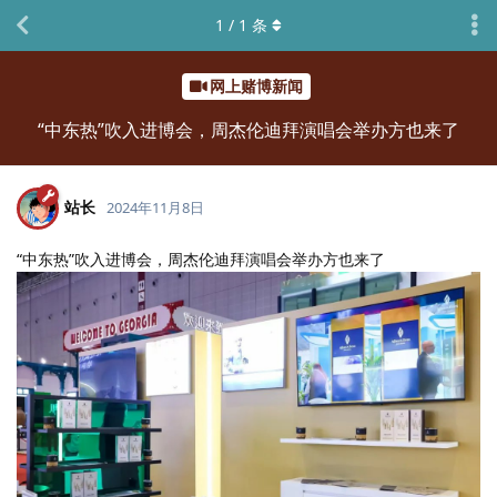
1
/
1
条
网上赌博新闻
“中东热”吹入进博会，周杰伦迪拜演唱会举办方也来了
站长
2024年11月8日
“中东热”吹入进博会，周杰伦迪拜演唱会举办方也来了