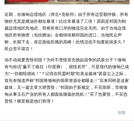
近期，在缅甸边境地区（掸北+克钦邦）由于所有边贸都停顿，所有
物价尤其是燃油价都在暴涨！比往常暴涨了三倍！原因是邻国为制
裁边境地区民地武，而将所有口岸的物流完全关闭。由于当地边境
地区所有物资（包括燃油）全都得依赖邻国的进口，当地民众声
称，长期下去，肯定面临饥饿的高峰！此情况也不知要延续多久？
民众苦不堪言！
动不动就要责怪邻国？为何不责怪首先挑起战争的武装分子？缅甸
有句俗话“赢不了格拉（印度裔），就怪若开”，可是现代的缅甸已成
为“一切都怪德祐！”？记得在民盟时期“吃美金媒体”甚嚣尘上之际，
首先有报道声称“邻国将缅甸的翡翠资源全都吸走！”后来同样是这家
媒体，又一篇文章大肆责怪：“邻国由于新规定，不买翡翠，导致缅
甸从事玉石产业的所有人都面临饿饭的危机！”买了也要怪，不买也
责怪？横竖都是他们有理！
回复