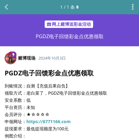
1
/
1
条
网上赌博送彩金活动
PGDZ电子回馈彩金点优惠领取
赌博现场
2024年10月3日
PGDZ电子回馈彩金点优惠领取
到账情况：自测【充值后果自负】
领取方式：老白菜了，PGDZ电子回馈彩金点优惠领取
安全系数：低
平台资历：未知
会员评分：★☆☆☆☆
申领网址：
https://6771166.com
提现要求：最低提现额度为100元
例图介绍：