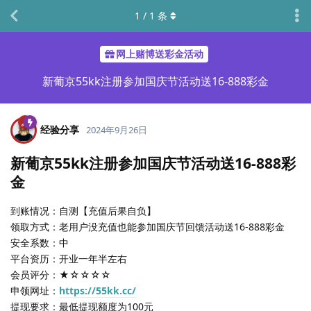
1
/
1
条
网上赌博送彩金活动
新葡京55kk注册参加国庆节活动送16-888彩金
经验分享
2024年9月26日
新葡京55kk注册参加国庆节活动送16-888彩
金
到账情况：自测【充值后果自负】
领取方式：老用户没充值也能参加国庆节回馈活动送16-888彩金
安全系数：中
平台资历：开业一年半左右
会员评分：★☆☆☆☆
申领网址：
https://55kk.cc/
提现要求：最低提现额度为100元