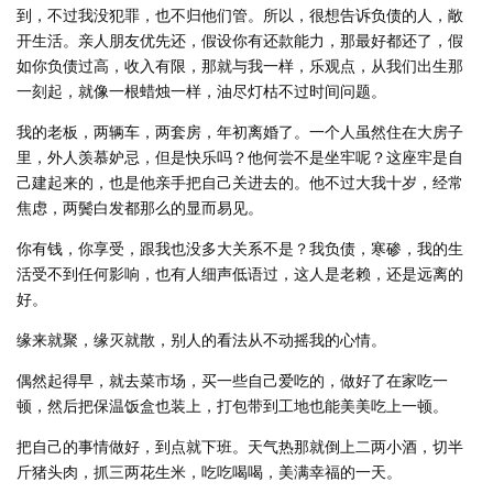
到，不过我没犯罪，也不归他们管。所以，很想告诉负债的人，敞
开生活。亲人朋友优先还，假设你有还款能力，那最好都还了，假
如你负债过高，收入有限，那就与我一样，乐观点，从我们出生那
一刻起，就像一根蜡烛一样，油尽灯枯不过时间问题。
我的老板，两辆车，两套房，年初离婚了。一个人虽然住在大房子
里，外人羡慕妒忌，但是快乐吗？他何尝不是坐牢呢？这座牢是自
己建起来的，也是他亲手把自己关进去的。他不过大我十岁，经常
焦虑，两鬓白发都那么的显而易见。
你有钱，你享受，跟我也没多大关系不是？我负债，寒碜，我的生
活受不到任何影响，也有人细声低语过，这人是老赖，还是远离的
好。
缘来就聚，缘灭就散，别人的看法从不动摇我的心情。
偶然起得早，就去菜市场，买一些自己爱吃的，做好了在家吃一
顿，然后把保温饭盒也装上，打包带到工地也能美美吃上一顿。
把自己的事情做好，到点就下班。天气热那就倒上二两小酒，切半
斤猪头肉，抓三两花生米，吃吃喝喝，美满幸福的一天。