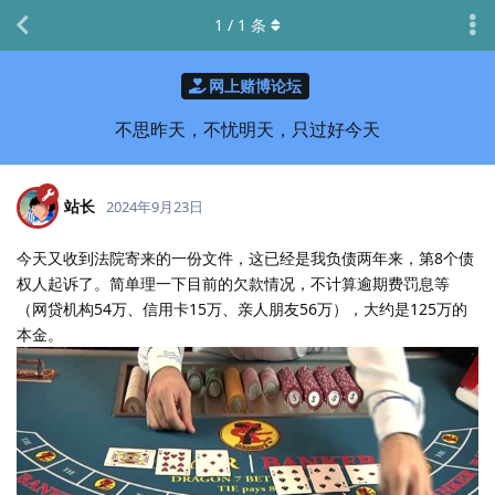
1
/
1
条
网上赌博论坛
不思昨天，不忧明天，只过好今天
站长
2024年9月23日
今天又收到法院寄来的一份文件，这已经是我负债两年来，第8个债
权人起诉了。简单理一下目前的欠款情况，不计算逾期费罚息等
（网贷机构54万、信用卡15万、亲人朋友56万），大约是125万的
本金。