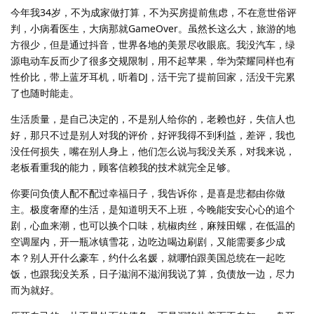
今年我34岁，不为成家做打算，不为买房提前焦虑，不在意世俗评
判，小病看医生，大病那就GameOver。虽然长这么大，旅游的地
方很少，但是通过抖音，世界各地的美景尽收眼底。我没汽车，绿
源电动车反而少了很多交规限制，用不起苹果，华为荣耀同样也有
性价比，带上蓝牙耳机，听着DJ，活干完了提前回家，活没干完累
了也随时能走。
生活质量，是自己决定的，不是别人给你的，老赖也好，失信人也
好，那只不过是别人对我的评价，好评我得不到利益，差评，我也
没任何损失，嘴在别人身上，他们怎么说与我没关系，对我来说，
老板看重我的能力，顾客信赖我的技术就完全足够。
你要问负债人配不配过幸福日子，我告诉你，是喜是悲都由你做
主。极度奢靡的生活，是知道明天不上班，今晚能安安心心的追个
剧，心血来潮，也可以换个口味，杭椒肉丝，麻辣田螺，在低温的
空调屋内，开一瓶冰镇雪花，边吃边喝边刷剧，又能需要多少成
本？别人开什么豪车，约什么名媛，就哪怕跟美国总统在一起吃
饭，也跟我没关系，日子滋润不滋润我说了算，负债放一边，尽力
而为就好。