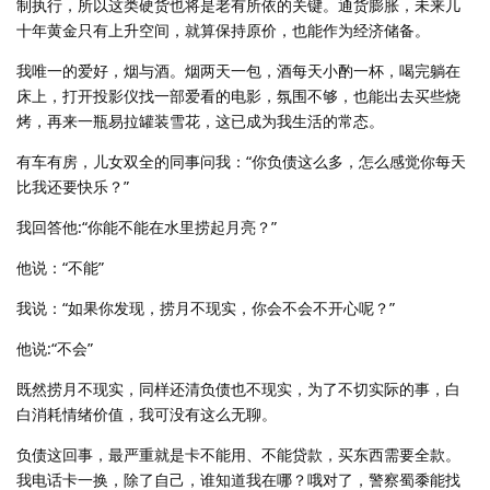
制执行，所以这类硬货也将是老有所依的关键。通货膨胀，未来几
十年黄金只有上升空间，就算保持原价，也能作为经济储备。
我唯一的爱好，烟与酒。烟两天一包，酒每天小酌一杯，喝完躺在
床上，打开投影仪找一部爱看的电影，氛围不够，也能出去买些烧
烤，再来一瓶易拉罐装雪花，这已成为我生活的常态。
有车有房，儿女双全的同事问我：“你负债这么多，怎么感觉你每天
比我还要快乐？”
我回答他:“你能不能在水里捞起月亮？”
他说：“不能”
我说：“如果你发现，捞月不现实，你会不会不开心呢？”
他说:“不会”
既然捞月不现实，同样还清负债也不现实，为了不切实际的事，白
白消耗情绪价值，我可没有这么无聊。
负债这回事，最严重就是卡不能用、不能贷款，买东西需要全款。
我电话卡一换，除了自己，谁知道我在哪？哦对了，警察蜀黍能找