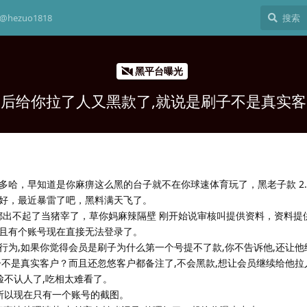
hezuo1818
黑平台曝光
后给你拉了人又黑款了,就说是刷子不是真实
多哈，早知道是你麻痹这么黑的台子就不在你球速体育玩了，黑老子款 2.
好，最近暴雷了吧，黑料满天飞了。
万都出不起了当猪宰了，草你妈麻辣隔壁 刚开始说审核叫提供资料，资料提
且有个账号现在直接无法登录了。
行为,如果你觉得会员是刷子为什么第一个号提不了款,你不告诉他,还让他
子不是真实客户？而且还忽悠客户都备注了,不会黑款,想让会员继续给他拉
翻脸不认人了,吃相太难看了。
,所以现在只有一个账号的截图。