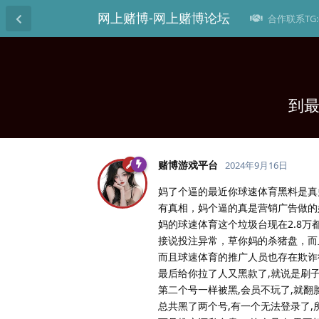
网上赌博-网上赌博论坛
合作联系TG:@
到最
赌博游戏平台
2024年9月16日
妈了个逼的最近你球速体育黑料是真
有真相，妈个逼的真是营销广告做的
妈的球速体育这个垃圾台现在2.8
接说投注异常，草你妈的杀猪盘，而
而且球速体育的推广人员也存在欺诈
最后给你拉了人又黑款了,就说是刷
第二个号一样被黑,会员不玩了,就
总共黑了两个号,有一个无法登录了