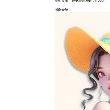
提现要求：最低提现额度为100元
图例介绍：