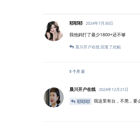
耶耶耶
2024年7月30日
我他妈打了最少1800+还不够
晨川开户在线
回复了此帖
5 个月
后
晨川开户在线
2024年12月21日
我这里有台，不黑，要
耶耶耶