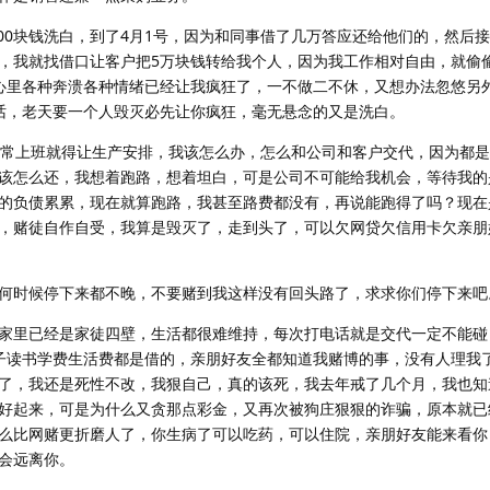
000块钱洗白，到了4月1号，因为和同事借了几万答应还给他们的，然后
，我就找借口让客户把5万块钱转给我个人，因为我工作相对自由，就偷
心里各种奔溃各种情绪已经让我疯狂了，一不做二不休，又想办法忽悠另
话，老天要一个人毁灭必先让你疯狂，毫无悬念的又是洗白。
正常上班就得让生产安排，我该怎么办，怎么和公司和客户交代，因为都
该怎么还，我想着跑路，想着坦白，可是公司不可能给我机会，等待我的
的负债累累，现在就算跑路，我甚至路费都没有，再说能跑得了吗？现在
，赌徒自作自受，我算是毁灭了，走到头了，可以欠网贷欠信用卡欠亲朋
何时候停下来都不晚，不要赌到我这样没有回头路了，求求你们停下来吧
家里已经是家徒四壁，生活都很难维持，每次打电话就是交代一定不能碰
子读书学费生活费都是借的，亲朋好友全都知道我赌博的事，没有人理我
了，我还是死性不改，我狠自己，真的该死，我去年戒了几个月，我也知
好起来，可是为什么又贪那点彩金，又再次被狗庄狠狠的诈骗，原本就已
么比网赌更折磨人了，你生病了可以吃药，可以住院，亲朋好友能来看你
会远离你。