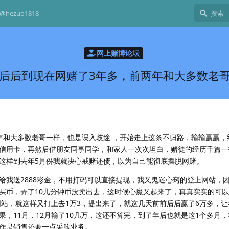
hezuo1818
网上赌博论坛
后后到现在网赌了3年多，前两年和大多数老
年和大多数老哥一样，也是误入歧途 ，开始走上这条不归路，输输赢赢，
信用卡，再然后借朋友同事同学，和家人一次次坦白，赌徒的经历千篇一
这样到去年5月份我就决心戒赌还债，以为自己能彻底摆脱网赌。
给我送2888彩金，不用打码可以直接提现，我又鬼迷心窍的登上网站，
买币，弄了10几分钟币没卖出去，这时候心魔又起来了，真真实实的可
网站，就这样又打上去1万3，提出来了，就这几天前前后后赢了6万多，
，11月，12月输了10几万，这还不算完，到了年后也就是这1个多月
作是销售还兼一点采购业务。