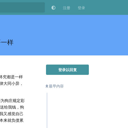
注册
登录
哥一样
登录以回复
终究都是一样
律大同小异，
最早内容
因为狗庄规定彩
以送给我钱，狗
让我又感觉自己
，本来就负债累