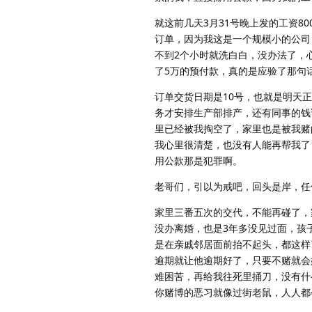
就这前几天3月31号晚上发的工资8
订单，因为我这是一个规模小的公司
不到2个小时就洗白白，没办法了，
了5万的预付款，真的是应验了那句
订单交货日期是10号，也就是明天
务才安排生产部排产，还有同事的钱
里已经被我掏空了，家里也是被我赌
我心里很清楚，也没有人能再帮我了
用公款那是犯罪啊。
老哥们，引以为戒吧，回头是岸，任
家里三番五次的交代，不能再碰了，
没办离婚，也是3年多没见过面，孩
是在亲戚邻居面前抬不起头，都这样
逾期就让他逾期好了，只要不赌就会
难困苦，再给我往死里捅刀，没有什
你赌博的恶习就像过街老鼠，人人都