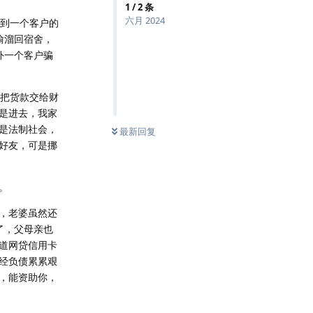
1
/
2
条
六月 2024
接到一个客户的
偷溜回宿舍，
外一个客户骗
是把货款交给财
是进去，我家
是法制社会，
最新回复
好友，可是挪
。
，老婆虽然还
了，父母亲也
道网贷信用卡
经负债累累艰
，能资助你，