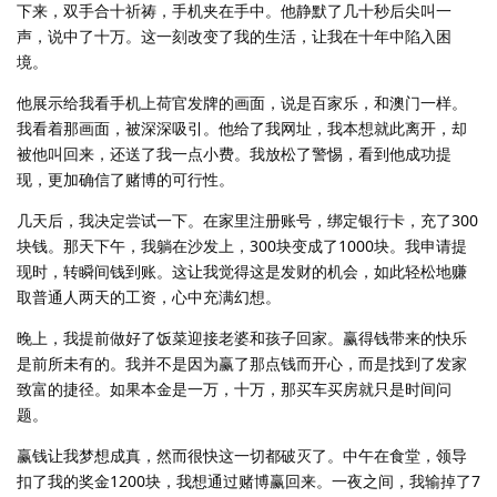
下来，双手合十祈祷，手机夹在手中。他静默了几十秒后尖叫一
声，说中了十万。这一刻改变了我的生活，让我在十年中陷入困
境。
他展示给我看手机上荷官发牌的画面，说是百家乐，和澳门一样。
我看着那画面，被深深吸引。他给了我网址，我本想就此离开，却
被他叫回来，还送了我一点小费。我放松了警惕，看到他成功提
现，更加确信了赌博的可行性。
几天后，我决定尝试一下。在家里注册账号，绑定银行卡，充了300
块钱。那天下午，我躺在沙发上，300块变成了1000块。我申请提
现时，转瞬间钱到账。这让我觉得这是发财的机会，如此轻松地赚
取普通人两天的工资，心中充满幻想。
晚上，我提前做好了饭菜迎接老婆和孩子回家。赢得钱带来的快乐
是前所未有的。我并不是因为赢了那点钱而开心，而是找到了发家
致富的捷径。如果本金是一万，十万，那买车买房就只是时间问
题。
赢钱让我梦想成真，然而很快这一切都破灭了。中午在食堂，领导
扣了我的奖金1200块，我想通过赌博赢回来。一夜之间，我输掉了7