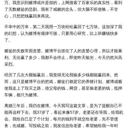
万。我意识到赌博或许是假的，上网搜索了百家乐的真实性，看到
了无数赌徒的悲剧。我有了戒赌的念头，但大脑不听使唤，不甘
心，只想把钱赢回来再说。
不幸中的万幸，第二天我用一万块轻松赢回了七万块。这加深了我
的幻想，认为赌博有规律可循，只要用心研究，比上班赚钱快多
了。
赌徒的失败常因贪婪。赌博平台抓住了人的贪婪心理，所以才能暴
利。无论赢了多少，我都不会停止，即使昨天输光，今天仍然兴高
采烈。
经历了几次大额输赢后，我觉得无论我输多少钱都能赢回来。然
而，这只是赌博平台的把戏，赌徒们都是它的养猪计划。赌博成瘾
使我走上了毁灭之路，借父母的钱，网贷，甚至偷老婆的钱，抵押
车辆，都只为赌博。
离婚三年后，我仍在赌博。今天我写这篇文章，是为了提醒自己不
能再这样下去。我37岁了，看起来像57岁。老婆还在等我，给我机
会。我给自己定了个计划，每月的钱到手就交给老婆，先不管债
务，先戒赌。写投稿之前，我发信息给老婆，希望她给我一年时