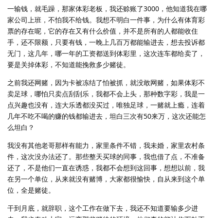
一输钱，就毛躁，那家体彩老板，我还赊账了3000，他知道我在哪
家公司上班，不怕我不给钱。我想不明白一件事，为什么有体育彩
票的存在呢，它的存在又有什么价值，并不是所有的人都能收住
手，还不限额，只要有钱，一晚上几百万都能输进去，想去投诉都
无门，这几年，哪一年的工资都送到体彩里，这次连车都给卖了，
要是关掉体彩，不知道能挽救多少赌徒。
之前我还网赌，因为卡被冻结了怕被抓，就没敢网赌，如果体彩不
卖足球，哪怕只卖点刮刮乐，我都不会上头，那种数字彩，我是一
点兴趣也没有，连大乐透都没买过，唯独足球，一赌就上瘾，连着
几年不吃不喝的赚的钱都输进去，坦白三次有50来万，这次还能怎
么坦白？
我没有其他老哥那样有能力，家里条件不错，我未婚，家里农村条
件，这次没办法还了。那些整天买球的同事，我也借了点，不准备
还了，不是他们一直在诱惑，我都不会想到这回事，想想以前，我
在另一个单位，从来就没有赌博，大家都很愉快，自从来到这个单
位，全是赌徒。
干到月底，就辞职，这个工作在做下去，我还不知道要输多少进