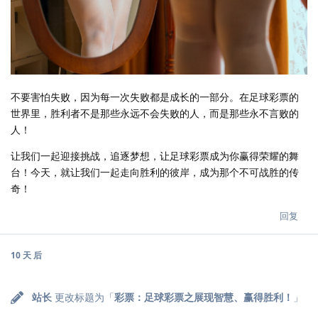
不要害怕失败，因为每一次失败都是成长的一部分。在足球彩票的
世界里，胜利者不是那些永远不会失败的人，而是那些永不言败的
人！
让我们一起迎接挑战，追逐梦想，让足球彩票成为你赢得荣耀的舞
台！今天，就让我们一起走向胜利的彼岸，成为那个不可战胜的传
奇！
回复
10 天
后
站长
更改标题为「
彩票：足球彩票之展现智慧、赢得胜利！
」