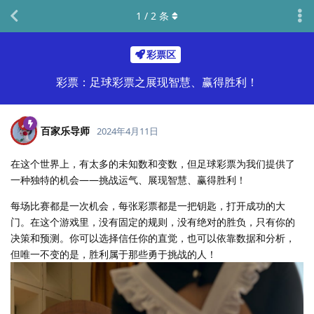
1
/
2
条
彩票区
彩票：足球彩票之展现智慧、赢得胜利！
百家乐导师
2024年4月11日
在这个世界上，有太多的未知数和变数，但足球彩票为我们提供了
一种独特的机会——挑战运气、展现智慧、赢得胜利！
每场比赛都是一次机会，每张彩票都是一把钥匙，打开成功的大
门。在这个游戏里，没有固定的规则，没有绝对的胜负，只有你的
决策和预测。你可以选择信任你的直觉，也可以依靠数据和分析，
但唯一不变的是，胜利属于那些勇于挑战的人！