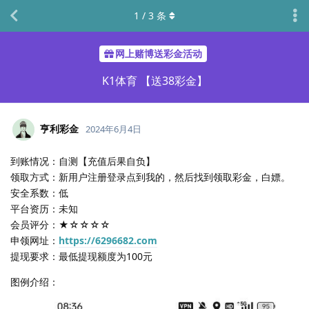
1
/
3
条
网上赌博送彩金活动
K1体育 【送38彩金】
亨利彩金
2024年6月4日
到账情况：自测【充值后果自负】
领取方式：新用户注册登录点到我的，然后找到领取彩金，白嫖。
安全系数：低
平台资历：未知
会员评分：★☆☆☆☆
申领网址：
https://6296682.com
提现要求：最低提现额度为100元
图例介绍：