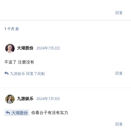
回复
1 个月
后
大湖股份
2024年7月2日
不送了 注册没有
回复
九游娱乐
回复了此帖
九游娱乐
2024年7月3日
你看台子有没有实力
大湖股份
回复