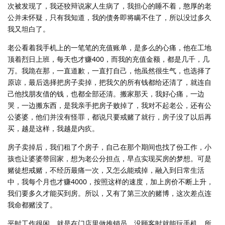
次被发现了，我还狡辩说家人生病了，我担心的睡不着，憨厚的老
公并未怀疑，只有我知道，我的债务即将瞒不住了，所以没过多久
我又坦白了。
老公看着我手机上的一笔笔的充值账单，是多么的心痛，他在工地
顶着烈日上班，每天也才赚400，而我的充值金额，都是几千，几
万。我跪在那，一直道歉，一直打自己，他虽然很生气，也选择了
原谅，最后选择把房子卖掉，把我欠的所有钱都给还清了，就连自
己他找朋友借的钱，也都全部还清。搬家那天，我好心痛，一边
哭，一边搬东西，是我亲手把房子败掉了，我对不起老公，还有公
公婆婆，他们并没有怪罪，都说只要戒赌了就行，房子没了以后再
买，越是这样，我越是内疚。
房子卖掉后，我们租了个房子，自己在那个期间也找了份工作，小
孩也让婆婆带回家，想为老公分担点，早点实现买房的梦想。可是
赌徒想戒赌，不经历最痛一次，又怎么能戒掉，融入到日常生活
中，我每个月也才赚4000，按照这样的速度，加上房价不断上升，
我们要多久才能买到房。所以，又有了第三次的赌博，这次差点连
我命都赌没了。
平时工作很闲，就是在门店里做推销员，没顾客时就能玩手机，所