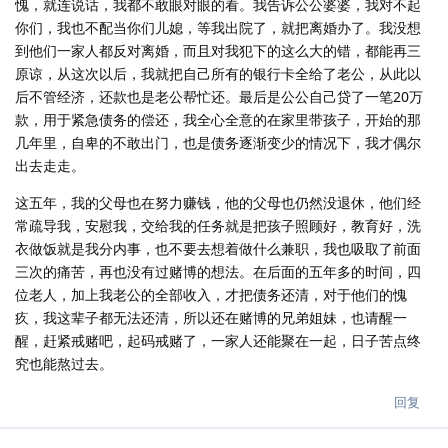
愧，就连说话，我都不敢眼对眼的看。我告诉公公婆婆，我对不起
你们，我也不配当你们儿媳，等我出院了，就把离婚办了。我没想
到他们一家人都反对离婚，而且对我犯下的这么大的错，都能再三
原谅，从这次以后，我就把自己所有的银行卡全给了老公，从此以
后不管经济，还款也是老公帮忙还。最后是公公自己贷了一笔20万
款，用于紧急债务的偿还，我全心全意的在家里带孩子，开始的那
几年里，自卑的不敢出门，也是债务逐渐变少的情况下，我才偶尔
出去走走。
这五年，我的父母也在努力赚钱，他的父母也仍然没退休，他们经
常疏导我，安慰我，交给我的任务就是把孩子照顾好，教育好，洗
衣做饭就是我分内事，也不要去想着做什么兼职，我也吸取了前面
三次的痛苦，再也没有过赌博的想法。在后面的五年多的时间，四
位老人，加上我老公的全部收入，才把债务还清，对于他们的愧
疚，我这辈子都无法还清，所以还在赌博的兄弟姐妹，也请醒一
醒，赶紧戒赌吧，起码戒赌了，一家人还能聚在一起，日子苦点终
究也能熬过去。
回复