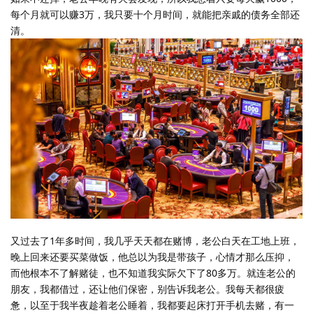
每个月就可以赚3万，我只要十个月时间，就能把亲戚的债务全部还
清。
又过去了1年多时间，我几乎天天都在赌博，老公白天在工地上班，
晚上回来还要买菜做饭，他总以为我是带孩子，心情才那么压抑，
而他根本不了解赌徒，也不知道我实际欠下了80多万。就连老公的
朋友，我都借过，还让他们保密，别告诉我老公。我每天都很疲
惫，以至于我半夜趁着老公睡着，我都要起床打开手机去赌，有一