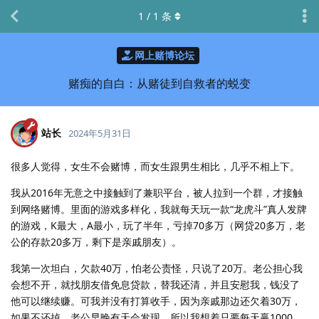
1
/
1
条
网上赌博论坛
赌痴的自白：从赌徒到自救者的蜕变
站长
2024年5月31日
很多人觉得，女生不会赌博，而女生跟男生相比，几乎不相上下。
我从2016年无意之中接触到了兼职平台，被人拉到一个群，才接触
到网络赌博。里面的游戏多样化，我就每天玩一款“龙虎斗”真人发牌
的游戏，K最大，A最小，玩了半年，亏掉70多万（网贷20多万，老
公的存款20多万，剩下是亲戚朋友）。
我第一次坦白，欠款40万，怕老公责怪，只说了20万。老公担心我
会想不开，就找朋友借免息贷款，替我还清，并且安慰我，钱没了
他可以继续赚。可我并没有打算收手，因为亲戚那边还欠着30万，
如果不还掉，老公早晚有天会发现，所以我想着只要每天赢1000，