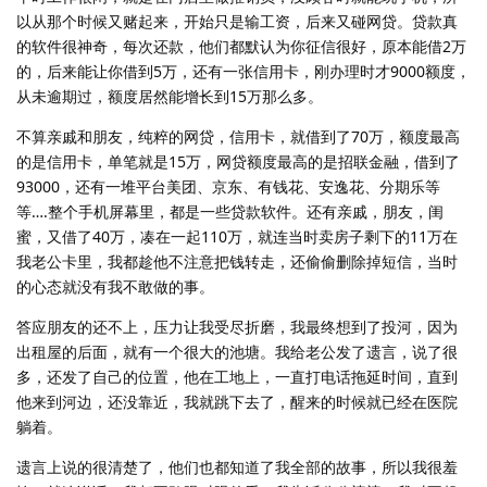
以从那个时候又赌起来，开始只是输工资，后来又碰网贷。贷款真
的软件很神奇，每次还款，他们都默认为你征信很好，原本能借2万
的，后来能让你借到5万，还有一张信用卡，刚办理时才9000额度，
从未逾期过，额度居然能增长到15万那么多。
不算亲戚和朋友，纯粹的网贷，信用卡，就借到了70万，额度最高
的是信用卡，单笔就是15万，网贷额度最高的是招联金融，借到了
93000，还有一堆平台美团、京东、有钱花、安逸花、分期乐等
等….整个手机屏幕里，都是一些贷款软件。还有亲戚，朋友，闺
蜜，又借了40万，凑在一起110万，就连当时卖房子剩下的11万在
我老公卡里，我都趁他不注意把钱转走，还偷偷删除掉短信，当时
的心态就没有我不敢做的事。
答应朋友的还不上，压力让我受尽折磨，我最终想到了投河，因为
出租屋的后面，就有一个很大的池塘。我给老公发了遗言，说了很
多，还发了自己的位置，他在工地上，一直打电话拖延时间，直到
他来到河边，还没靠近，我就跳下去了，醒来的时候就已经在医院
躺着。
遗言上说的很清楚了，他们也都知道了我全部的故事，所以我很羞