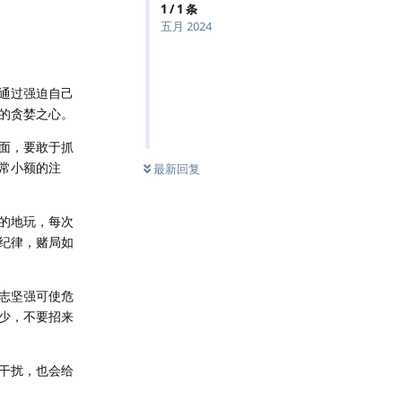
1
/
1
条
五月 2024
通过强迫自己
的贪婪之心。
面，要敢于抓
常小额的注
最新回复
的地玩，每次
纪律，赌局如
志坚强可使危
少，不要招来
干扰，也会给