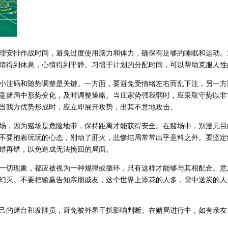
理安排作战时间，避免过度使用脑力和体力，确保有足够的睡眠和运动。
睛得到休息，心情得到平静。习惯于计划的分配时间，可以帮助克服人性
小注码和随势调整是关键。一方面，要避免受情绪左右而乱下注，另一方
意赌局中形势变化，及时调整策略。当庄家势强我弱时，应采取守势以非
当我方优势形成时，应立即展开攻势，出其不意地攻击。
场，因为赌场是危险地带，保持距离才能获得安全。在赌场中，别漫无目
不要抱着玩玩的心态，别动了肝火，悲惨结局常常出乎意料之外。要坚定
错再错，以免造成无法挽回的局面。
一切现象，都应被视为一种规律或循环，只有这样才能够与其相配合。意
幻灭。不要把输赢告知亲朋戚友，这个世界上添花的人多，雪中送炭的人
己的赌台和发牌员，避免被外界干扰影响判断。在赌局进行中，如有亲友