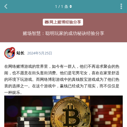
1
/
1
条
网上赌博经验分享
赌场智慧：聪明玩家的成功秘诀经验分享
站长
2024年5月25日
在网络赌博游戏的世界里，如今有一群人，他们不再追求聚会的热
闹，也不愿意在街头逛街消费。他们是宅男宅女，喜欢在家里舒适
的环境下玩游戏。而网络博彩游戏中的真钱骰宝游戏成为了他们热
衷的选择之一。在这个游戏中，赢钱已经成为了现实，而不仅仅是
一种娱乐。