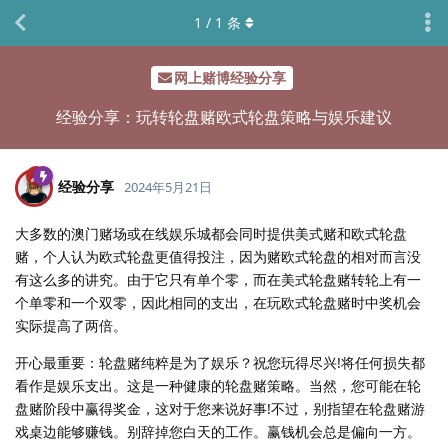
1
/
1
条
网上赌博经验分享
经验分享：玩转轮盘赌欧式轮盘策略与娱乐建议
经验分享
2024年5月21日
大多数的澳门赌场或在线娱乐城都会同时提供美式赌和欧式轮盘
赌，个人认为欧式轮盘更值得投注，因为赌欧式轮盘的相对而言没
有这么多的讲究。由于它只有单个零，而在美式轮盘赌转轮上有一
个单零和一个双零，因此相同的支出，在玩欧式轮盘赌时中奖机会
实际提高了两倍。
开心最重要：轮盘赌纯粹是为了娱乐？祝您玩得尽兴!将任何损失都
看作是娱乐支出。这是一种健康的轮盘赌策略。当然，您可能在轮
盘赌阶段中赢得奖金，这对于您来说好事!不过，别指望在轮盘赌游
戏桌边能够赚钱。别辞掉您白天的工作。赢钱机会总是偏向一方。