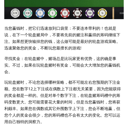
当您赢钱时，把它们迅速放到口袋里：不要连本带利的！也就是
说，在下一个轮盘赌局中，不要将先前的赌注和赢得的筹码继续下
注。如果想更快输掉您的钱，这么做可能是最好的轮盘游戏策略。
迅速聚敛您的奖金，不断玩您最擅长的游戏!
寻找奖金：在轮盘赌中，赌场总是比玩家更有优势，这的确是事
实。不过，如果在玩轮盘赌时有奖金，可能会大大增加您的赢钱机
会。
玩轮盘赌时，不论您选择哪种策略，都不可能左右您预期的下注金
额。您在数字12上下注或在偶数上下注都无关紧要，因为您能获得
的奖金都是一样的。但是对单个数字下注，在轮盘赌筹码槽中的筹
码变数更大。您可能需要花大量的时间，但是当您赢钱时，您将获
利颇丰。如果您在偶数或其它外围数字上下注，您会不断地赢，但
您个人的奖金会很少，您的筹码槽也不会有太大的变化。您可以运
用自己独特的洞察力。