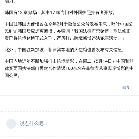
能力。
韩国有18 家赌场，其中17 家专门对外国护照持有者开放。
中国驻韩国大使馆曾在今年2月于微信公众号发布消息，呼吁中国公
民到访韩国后应远离赌博，亦强调「我国法律严禁赌博，刑法修正
案已将跨境赌博正式入刑，严厉打击跨境赌博违法犯罪活动。」
此外，中国驻新加坡、菲律宾等地的大使馆也曾发布有关信息。
中国内地近年不断加强打击跨境博彩，在周二（5月14日）中国和菲
律宾两国执法部门再次合作遣返160余名在菲律宾从事离岸博彩的中
国公民。
回复
说点什么吧...