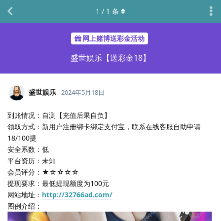
1
/
1
条
网上赌博送彩金活动
盛世娱乐【送彩金18】
盛世娱乐
2024年5月18日
到账情况：自测【充值后果自负】
领取方式：新用户注册绑卡绑定支付宝，联系在线客服自助申请
18/100提
安全系数：低
平台资历：未知
会员评分：★☆☆☆☆
提现要求：最低提现额度为100元
网站地址：
http://32766ad.com/
图例介绍：